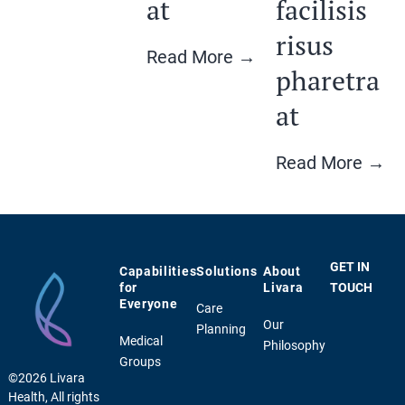
at
facilisis
risus
Read More →
pharetra
at
Read More →
GET IN
Capabilities
Solutions
About
for
Livara
TOUCH
Everyone
Care
Our
Planning
Medical
Philosophy
Groups
©2026 Livara
Health, All rights