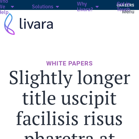
Who
Why
Get in
CAREERS
We
Solutions
Livara?
Touch
Menu
Help
WHITE PAPERS
Slightly longer
title uscipit
facilisis risus
pharetra at